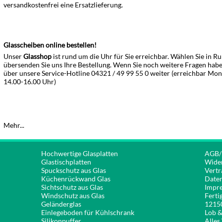
versandkostenfrei eine Ersatzlieferung.
Glasscheiben online bestellen!
Unser
Glasshop
ist rund um die Uhr für Sie erreichbar. Wählen Sie in 
übersenden Sie uns Ihre Bestellung. Wenn Sie noch weitere Fragen habe
über unsere Service-Hotline 04321 / 49 99 55 0 weiter (erreichbar Mon
14.00-16.00 Uhr)
Mehr...
Hochwertige Glasplatten
AGB/
Glastischplatten
Wider
Spuckschutz aus Glas
Vertr
Küchenrückwand Glas
Date
Sichtschutz aus Glas
Impr
Windschutz aus Glas
Ferti
Geländerglas
1215
Einlegeboden für Kühlschrank
Lob 
Silikonpuffer
Alles