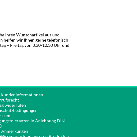
Ruhe Ihren Wunschartikel aus und
n helfen wir Ihnen gerne telefonisch
tag – Freitag von 8.30-12.30 Uhr und
 Kundeninformationen
rufsrecht
ag widerrufen
nschutzbedingungen
essum
gungstoleranzen in Anlehnung DIN-
0
& Anmerkungen
 Wissenswerte zu unseren Produkten