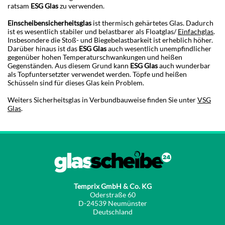
ratsam
ESG Glas
zu verwenden.
Einscheibensicherheitsglas
ist thermisch gehärtetes Glas. Dadurch
ist es wesentlich stabiler und belastbarer als Floatglas/
Einfachglas
.
Insbesondere die Stoß- und Biegebelastbarkeit ist erheblich höher.
Darüber hinaus ist das
ESG Glas
auch wesentlich unempfindlicher
gegenüber hohen Temperaturschwankungen und heißen
Gegenständen. Aus diesem Grund kann
ESG Glas
auch wunderbar
als Topfuntersetzter verwendet werden. Töpfe und heißen
Schüsseln sind für dieses Glas kein Problem.
Weiters Sicherheitsglas in Verbundbauweise finden Sie unter
VSG
Glas
.
Temprix GmbH & Co. KG
Oderstraße 60
D-24539 Neumünster
Deutschland