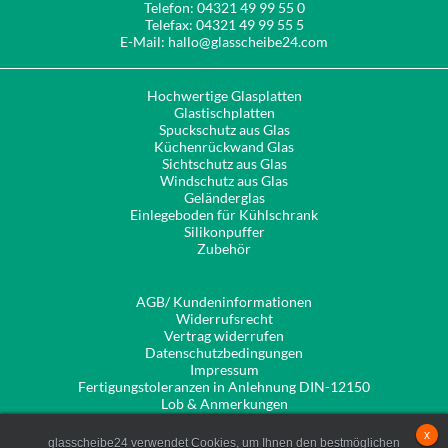
Telefon: 04321 49 99 55 0
Telefax: 04321 49 99 55 5
E-Mail: hallo@glasscheibe24.com
Hochwertige Glasplatten
Glastischplatten
Spuckschutz aus Glas
Küchenrückwand Glas
Sichtschutz aus Glas
Windschutz aus Glas
Geländerglas
Einlegeboden für Kühlschrank
Silikonpuffer
Zubehör
AGB/ Kundeninformationen
Widerrufsrecht
Vertrag widerrufen
Datenschutzbedingungen
Impressum
Fertigungstoleranzen in Anlehnung DIN-12150
Lob & Anmerkungen
Alles Wissenswerte zu unseren Produkten
x
Unsere Kantenbearbeitungen
glasscheibe24 verwendet Cookies, um Ihnen den bestmöglichen