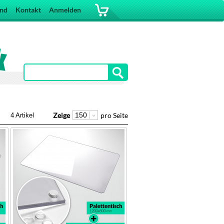
and
Kontakt
Anmelden
Zeige
pro Seite
4 Artikel