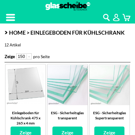
Kontakt
Home
HOME > EINLEGEBODEN FÜR KÜHLSCHRANK
12 Artikel
Zeige
pro Seite
Einlegeboden für
ESG - Sicherheitsglas
ESG - Sicherheitsglas
Kühlschrank 475 x
transparent
Supertransparent
265 x 4 mm
Zeige
Zeige
Zeige