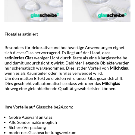
Floatglas satiniert
Besonders für dekorative und hochwertige Anwendungen eignet
sich dieses Glas hervorragend. Es liegt auf der Hand, dass
satiniertes Glas
weniger Licht durchlässte als eine Klarglasscheibe
und damit undurchsichtig wirkt. Dahinter liegende Objekte werden
nur schematisch wargenommen. Dies ist der Vorteil von
Milchglas
,
wenn es als Raumteiler oder Türglas verwendet wird.
Um den matten Effekt zu erzielen wird unser Glas gesandstrahlt.
Dies geschieht vollautomatisch, sodass wir über das
Milchglas
hinweg eine gleichbleibende Qualität gewährleisten können.
Ihre Vorteile auf Glasscheibe24.com:
Große Auswahl an Glas
Alle Sondermaße möglich
Sichere Verpackung
modernes Glasbearbeitungszentrum