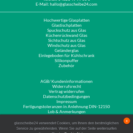
E-Mail: hallo@glasscheibe24.com
Hochwertige Glasplatten
Glastischplatten
Spuckschutz aus Glas
Küchenrückwand Glas
Sichtschutz aus Glas
Windschutz aus Glas
Geländerglas
Einlegeboden für Kühlschrank
Silikonpuffer
Zubehör
AGB/ Kundeninformationen
Widerrufsrecht
Vertrag widerrufen
Datenschutzbedingungen
Impressum
Fertigungstoleranzen in Anlehnung DIN-12150
Lob & Anmerkungen
Alles Wissenswerte zu unseren Produkten
x
Unsere Kantenbearbeitungen
glasscheibe24 verwendet Cookies, um Ihnen den bestmöglichen
Service zu gewährleisten. Wenn Sie auf der Seite weitersurfen
glasscheibe24.com