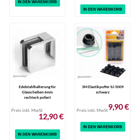
IN DEN WARENKORB
IN DEN WARENKORB
Edelstahlhalterung für
3M Elastikpuffer SJ-5009
Glasscheiben 6mm
schwarz
rechteck poliert
9,90 €
Preis inkl. MwSt
Preis inkl. MwSt
12,90 €
IN DEN WARENKORB
IN DEN WARENKORB