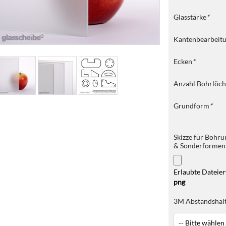
Glasstärke
*
Kantenbearbeit
Ecken
*
Anzahl Bohrlöch
Grundform
*
Skizze für Bohr
& Sonderformen
Erlaubte Dateie
png
3M Abstandshal