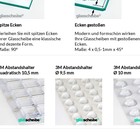
pitze Ecken
Ecken gestoßen
erleihen Sie mit spitzen Ecken
Modern und formschön wirken
hrer Glasscheibe eine klassische
Ihre Glasscheiben mit gestoßenen
nd dezente Form.
Ecken.
aße: 90°
Maße: 4 x 0,5-1mm x 45°
M Abstandshalter
3M Abstandshalter
3M Abstandsh
uadratisch 10,5 mm
Ø 9,5 mm
Ø 10 mm