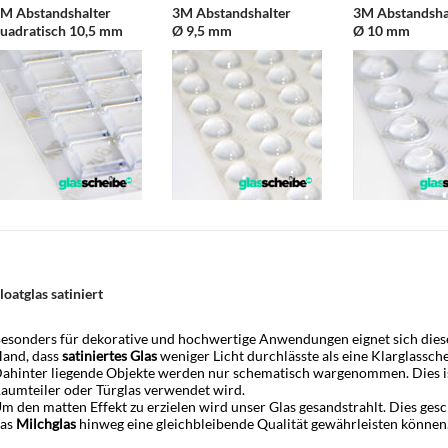
M Abstandshalter
3M Abstandshalter
3M Abstandsha
uadratisch 10,5 mm
Ø 9,5 mm
Ø 10 mm
loatglas satiniert
esonders für dekorative und hochwertige Anwendungen eignet sich dieses
and, dass
satiniertes Glas
weniger Licht durchlässte als eine Klarglassch
ahinter liegende Objekte werden nur schematisch wargenommen. Dies is
aumteiler oder Türglas verwendet wird.
m den matten Effekt zu erzielen wird unser Glas gesandstrahlt. Dies gesc
as
Milchglas
hinweg eine gleichbleibende Qualität gewährleisten können