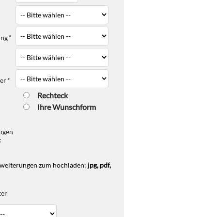
ung
*
er
*
Rechteck
Ihre Wunschform
ungen
:
rweiterungen zum hochladen:
jpg, pdf,
ter